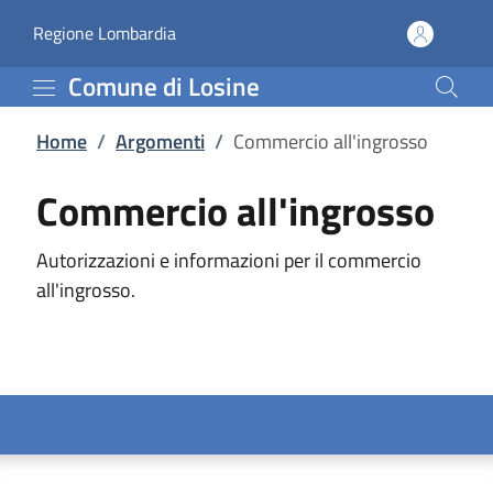
Commercio all'ingrosso 
Vai al contenuto principale
(apre in un'altra scheda).
Regione Lombardia
Comune di Losine
Home
/
Argomenti
/
Commercio all'ingrosso
Commercio all'ingrosso
Autorizzazioni e informazioni per il commercio
all'ingrosso.