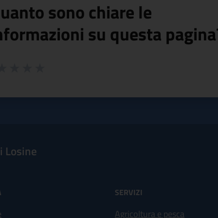
uanto sono chiare le
nformazioni su questa pagina
 da 1 a 5 stelle la pagina
ta 1 stelle su 5
aluta 2 stelle su 5
Valuta 3 stelle su 5
Valuta 4 stelle su 5
Valuta 5 stelle su 5
 Losine
À
SERVIZI
e
Agricoltura e pesca