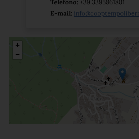
Telefono:
+39 3395861801
E-mail:
info@cooptempolibero
+
−