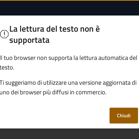
lli" | Comune di Los
e
La lettura del testo non è
supportata
Servizi
Vivere Losine
Il tuo browser non supporta la lettura automatica del
testo.
ido "I Camunelli"
Ti suggeriamo di utilizzare una versione aggiornata di
uno dei browser più diffusi in commercio.
unelli"
Chiudi