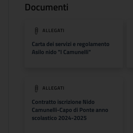
Documenti
(apre in un'altra scheda).
ALLEGATI
Carta dei servizi e regolamento
Asilo nido "I Camunelli"
(apre in un'altra scheda).
ALLEGATI
Contratto iscrizione Nido
Camunelli-Capo di Ponte anno
scolastico 2024-2025