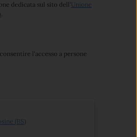
one dedicata sul sito dell'
Unione
a
.
 consentire l'accesso a persone
(apre in un'altra scheda).
osine (BS)