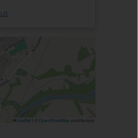
.it
Leaflet
|
©
OpenStreetMap
contributors