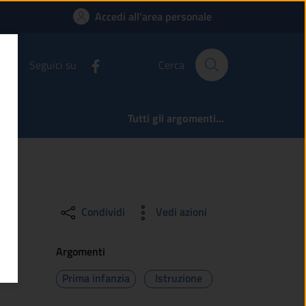
ine
Accedi all'area personale
Seguici su
Cerca
Tutti gli argomenti...
Condividi
Vedi azioni
Argomenti
Prima infanzia
Istruzione