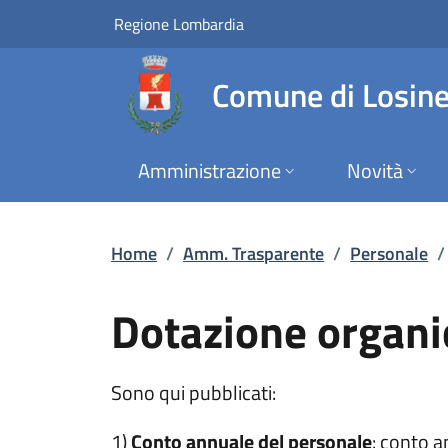
Dotazione organica 
Vai al contenuto principale
(apre in un'altra scheda).
Regione Lombardia
Comune di Losin
Amministrazione
Novità
Home
/
Amm. Trasparente
/
Personale
/
Dotazione organi
Sono qui pubblicati:
1)
Conto annuale del personale
: conto a